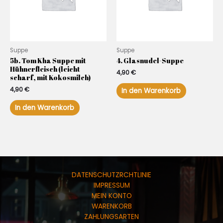
Suppe
Suppe
5b. Tom Kha Suppe mit
4. Glasnudel-Suppe
Hühnerfleisch (leicht
4,90
€
scharf, mit Kokosmilch)
4,90
€
In den Warenkorb
In den Warenkorb
DATENSCHUTZRCHTLINIE
IMPRESSUM
MEIN KONTO
WARENKORB
ZAHLUNGSARTEN