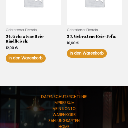
Gebratener Eierreis
Gebratener Eierreis
34. Gebratene Reis-
33. Gebratene Reis-Tofu:
Rindfleisch:
10,90
€
12,90
€
In den Warenkorb
In den Warenkorb
DATENSCHUTZRCHTLINIE
IMPRESSUM
MEIN KONTO
WARENKORB
ZAHLUNGSARTEN
HOME