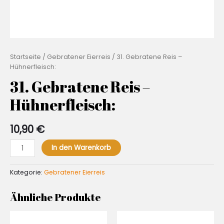
Startseite
/
Gebratener Eierreis
/ 31. Gebratene Reis –
Hühnerfleisch:
31. Gebratene Reis –
Hühnerfleisch:
10,90
€
31.
In den Warenkorb
Gebratene
Reis
Kategorie:
Gebratener Eierreis
-
Hühnerfleisch:
Ähnliche Produkte
Menge