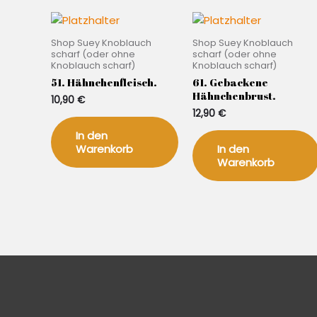
Shop Suey Knoblauch
Shop Suey Knoblauch
scharf (oder ohne
scharf (oder ohne
Knoblauch scharf)
Knoblauch scharf)
51. Hähnchenfleisch.
61. Gebackene
Hähnchenbrust.
10,90
€
12,90
€
In den
Warenkorb
In den
Warenkorb