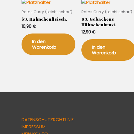
Rotes Curry (Leicht scharf)
Rotes Curry (Leicht scharf)
53. Hähnchenfleisch.
63. Gebackene
Hähnchenbrust.
10,90
€
12,90
€
In den
Warenkorb
In den
Warenkorb
DATENSCHUTZRCHTLINIE
IMPRESSUM
MEIN KONTO