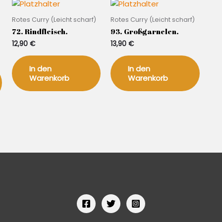
Rotes Curry (Leicht scharf)
Rotes Curry (Leicht scharf)
72. Rindfleisch.
93. Großgarnelen.
12,90
€
13,90
€
In den
In den
Warenkorb
Warenkorb