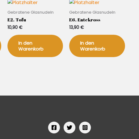
Gebratene Glasnudeln
Gebratene Glasnudeln
E2. Tofu
E6. Entekross
10,90
€
13,90
€
In den
In den
Warenkorb
Warenkorb