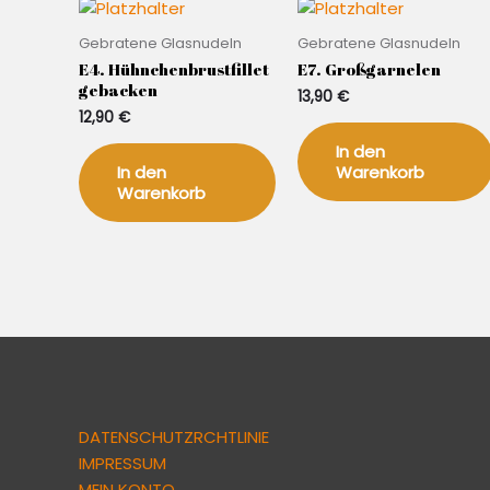
Gebratene Glasnudeln
Gebratene Glasnudeln
E4. Hühnchenbrustfillet
E7. Großgarnelen
gebacken
13,90
€
12,90
€
In den
In den
Warenkorb
Warenkorb
DATENSCHUTZRCHTLINIE
IMPRESSUM
MEIN KONTO