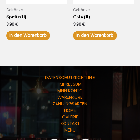
Getränke
Getränke
Sprite(1l)
Cola(1l)
3,90
€
3,90
€
In den Warenkorb
In den Warenkorb
DATENSCHUTZRCHTLINIE
IMPRESSUM
MEIN KONTO
WARENKORB
ZAHLUNGSARTEN
HOME
GALERIE
KONTAKT
MENU